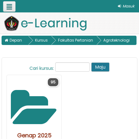
Masuk
Bahasa Indonesia ‎(id)‎
Pilih Program Studi
Panduan
Depan
Kursus
Fakultas Pertanian
Agroteknologi
Cari kursus:
95
Genap 2025