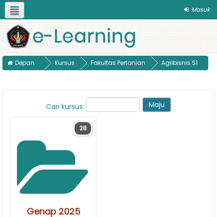
Masuk
Bahasa Indonesia ‎(id)‎
Pilih Program Studi
Panduan
Depan
Kursus
Fakultas Pertanian
Agribisnis S1
Cari kursus:
28
Genap 2025