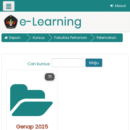
Masuk
Bahasa Indonesia ‎(id)‎
Pilih Program Studi
Panduan
Depan
Kursus
Fakultas Pertanian
Peternakan
Cari kursus:
71
Genap 2025