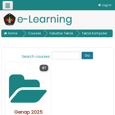
Log in
English ‎(en)‎
Pilih Program Studi
Panduan
Home
Courses
Fakultas Teknik
Teknik Komputer
Search courses:
67
Genap 2025