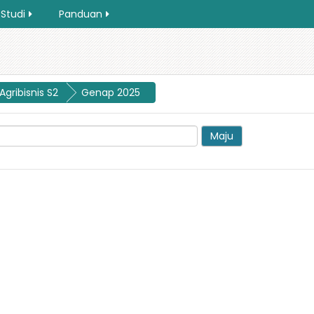
 Studi
Panduan
Agribisnis S2
Genap 2025