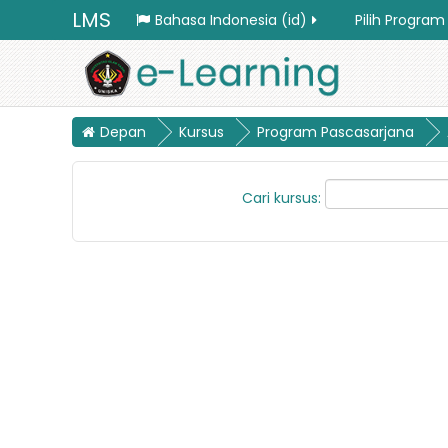
LMS
Bahasa Indonesia ‎(id)‎
Pilih Program
Depan
Kursus
Program Pascasarjana
Cari kursus: