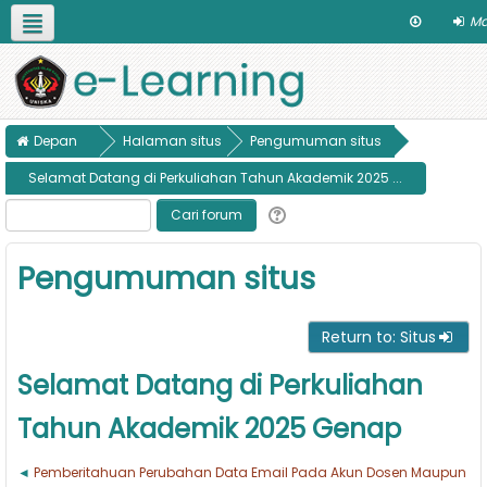
Ma
Bahasa Indonesia ‎(id)‎
Pilih Program Studi
Panduan
Depan
Halaman situs
Pengumuman situs
Selamat Datang di Perkuliahan Tahun Akademik 2025 ...
Pengumuman situs
Return to: Situs
Selamat Datang di Perkuliahan
Tahun Akademik 2025 Genap
Pemberitahuan Perubahan Data Email Pada Akun Dosen Maupun