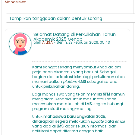
Mahasiswa
Selamat Datang di Perkuliahan Tahun
Akademik 2025 Genap
oleh
A LISA
- Senin, 23 Pebruari 2026, 05:43
Kami sangat senang menyambut Anda dalam
perjalanan akademik yang baru ini. Sebagai
bagian dari adaptasi teknologi, perkuliahan akan
memanfaatkan
platform
LMS
sebagai sarana
untuk perkuliahan daring.
Bagi mahasiswa yang telah memiliki
NPM
namun
mengalami kendala untuk masuk atau tidak
menemukan mata kuliah di
LMS
, segera hubungi
program studi masing-masing.
Untuk
mahasiswa baru angkatan 2025
,
diharapkan segera melakukan
update
data
email
yang ada di
LMS
, agar seluruh informasi dan
notifikasi dapat diterima dengan baik.