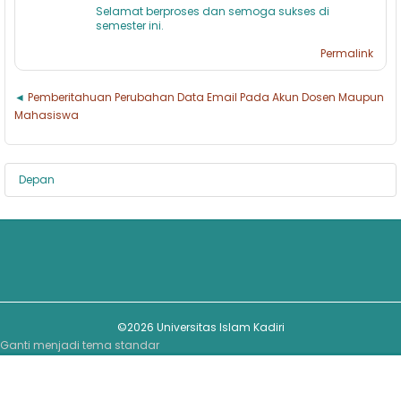
Selamat berproses dan semoga sukses di
semester ini.
Permalink
Pemberitahuan Perubahan Data Email Pada Akun Dosen Maupun
Mahasiswa
Depan
©2026 Universitas Islam Kadiri
Ganti menjadi tema standar